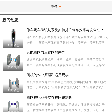
更多
新闻动态
停车场车牌识别系统如何提升停车效率与安全性？
停车场车牌识别系统如何提升停车效率与安全性 在现代城市化
进程中，随着汽车保有量的急剧增加，停车难、停车乱等问题
新闻动态
日益凸显。为了解决这些问题，停车场车牌识别系统应运而
智能摆闸与三辊闸的差异
生，并以其高
通道闸机包括三辊闸、摆闸、翼闸、旋转闸、平移门等类型，
其中三辊闸与摆闸都是现在较为常见的通道出入口人流操控通
新闻动态
道闸设备。 智能摆闸的特色：摆闸又称拍打门、速通门，
闸机的作业原理和适用规模
闸机的根本简介 中国最早使用闸机是80年代期间，用于地铁
项目中。闸机作为“主动售检票体系AFC”中的“主动检票机”的
新闻动态
主要设备，也是目前国人对闸机最早和最广泛的理解。90年代
摆闸在职业开展存在问题剖析
后期，闸
随着社会的不断开展，智能化人行通道办理设备渐渐成为干
流，智能摆闸体系在生活中也会更加简洁、快捷。但是，随处