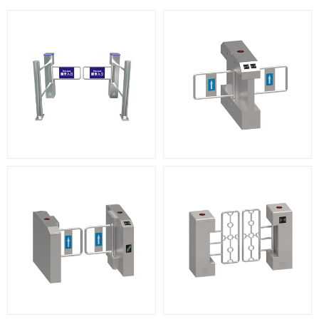
超市摆闸
独立双机芯摆闸
非标摆闸
立式非标摆闸