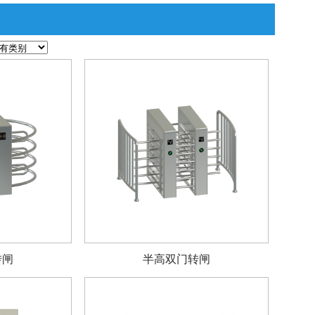
转闸
半高双门转闸