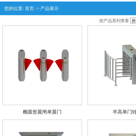
您的位置:
首页
->
产品展示
按产品系列查看
椭圆形翼闸单翼门
半高单门
1
2
3