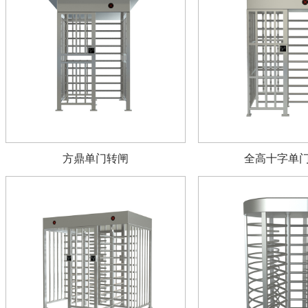
方鼎单门转闸
全高十字单